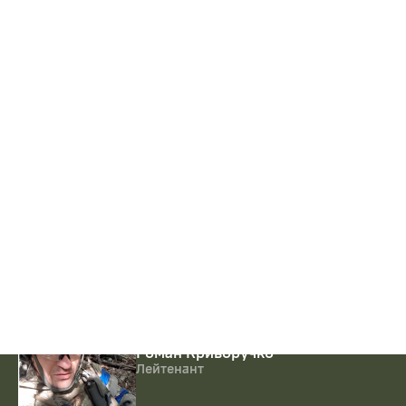
Командир 2 батальйону морської піхоти 39
ОБрМП
Микола Гречанюк
Майор
Командир 3 батальйону морської піхоти 39
ОБрМП
Роман Криворучко
Лейтенант