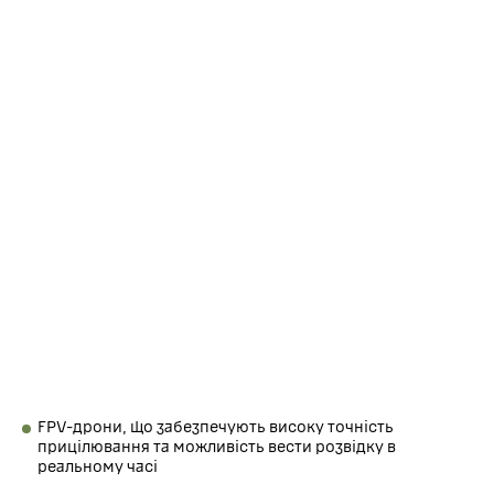
перших днів мужньо боролася у Кринках, ставши
символом незламності та волі до перемоги.
У 2024 році бригада була передана до складу морської
піхоти, і її воїни героїчно вели бої в Часовому Ярі,
доводячи свою відданість справі та професіоналізм на
всіх фронтах.
2025 року бригада була перейменована на бригаду
берегової оборони, готова до нових викликів і гідно
захищати рідну землю від будь-якої загрози.
Засоби та
озброєння
Бригада оснащена найсучаснішим озброєнням, що
дозволяє ефективно виконувати завдання в умовах
сучасного бою. В арсеналі бригади є:
FPV-дрони, що забезпечують високу точність
прицілювання та можливість вести розвідку в
реальному часі