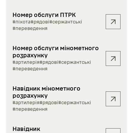
Номер обслуги ПТРК
#піхота
#рядові
#сержантські
#переведення
Номер обслуги мінометного
розрахунку
#артилерія
#рядові
#сержантські
#переведення
Навідник мінометного
розрахунку
#артилерія
#рядові
#сержантські
#переведення
Навідник