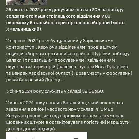
25 лютого 2022 року долучився до лав ЗСУ на посаду
солдата-стрільця стрілецького відділення у 89
окремому батальйоні територіальної оборони (місто
Хмельницький).
У вересні 2022 року був задіяний у Харківському
контрнаступі. Керуючи відділенням, провів штурм
позицій оборони противника в районі Щурівки поблизу
Балаклії з подальшим просуванням і звільненням
окупованих територій (населені пункти Нова Гусарівка
та Байрак Харківської області). Брав участь у форсуванні
річки Сіверський Донець.
З січня 2024 року служить у складі 39 ОБрБО.
У квітні 2024 року очолив батальйон, який виконував
завдання в районі Часового Яру у складі 41 ОМБр.
Керував групою, яка під ворожим вогнем та в умовах
щоденних штурмів організовувала логістичні маршрути
до передових позицій.