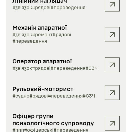
Лінійний наглядач
#зв'язок
#рядові
#переведення
Механік апаратної
#зв'язок
#ремонт
#рядові
#переведення
Оператор апаратної
#зв'язок
#рядові
#переведення
#СЗЧ
Рульовий-моторист
#судно
#рядові
#переведення
#СЗЧ
Офіцер групи
психологічного супроводу
#ппп
#офіцерські
#переведення