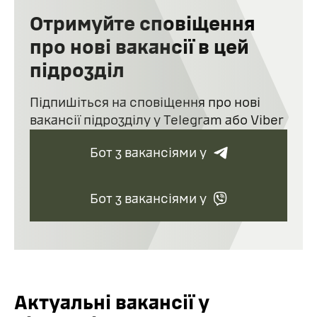
Отримуйте сповіщення
"Люди погано розуміють, що таке жінка в армії":
історія військової з Одеси
про нові вакансії в цей
підрозділ
Підпишіться на сповіщення про нові
вакансії підрозділу у Telegram або Viber
Бот з вакансіями у
Бот з вакансіями у
Актуальні вакансії у