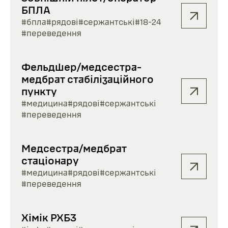
БПЛА
#бпла
#рядові
#сержантські
#18-24
#переведення
Фельдшер/медсестра-
медбрат стабілізаційного
пункту
#медицина
#рядові
#сержантські
#переведення
Медсестра/медбрат
стаціонару
#медицина
#рядові
#сержантські
#переведення
Хімік РХБЗ