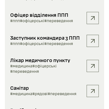
Офіцер відділення ППП
#ппп
#офіцерські
#переведення
Заступник командира з ППП
#ппп
#офіцерські
#переведення
Лікар медичного пункту
#медицина
#офіцерські
#переведення
Санітар
#медицина
#рядові
#переведення