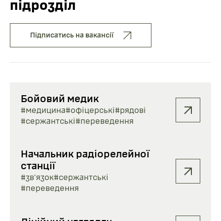
підрозділ
Підписатись на вакансії
Бойовий медик
#медицина
#офіцерські
#рядові
#сержантські
#переведення
Начальник радіорелейної
станції
#зв'язок
#сержантські
#переведення