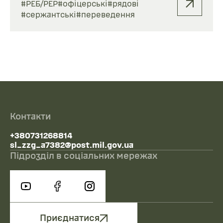
#РЕБ/РЕР
#офіцерські
#рядові
#сержантські
#переведення
Контакти
+380731268814
sl_zzg_a7382@post.mil.gov.ua
Підрозділ в соціальних мережах
Приєднатися