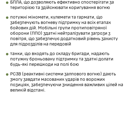
БПЛА, що дозволяють ефективно спостерігати за
територією та здійснювати коригування вогню
потужні міномети, кулемети та гармати, що
забезпечують вогневу підтримку на всіх етапах
бойових дій. Мобільні групи протиповітряної
оборони (ППО) здатні нейтралізувати загрози з
повітря, що забезпечує додатковий рівень захисту
для підрозділів на передовій
танки, що входять до складу бригади, надають
потужну броньовану підтримку та здатні долати
будь-які перешкоди на полі бою
РСЗВ (реактивні системи залпового вогню) дають
змогу завдати масованих ударів по ворожих
позиціях, забезпечуючи знищення важливих цілей на
великій відстані.
Це сучасне озброєння дозволяє бригаді бути готовою
до будь-яких викликів і діяти швидко й ефективно в
умовах сучасної війни.
Нагороди