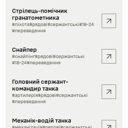
Стрілець-помічник
гранатометника
#піхота
#рядові
#сержантські
#18-24
#переведення
Снайпер
#снайпінг
#рядові
#сержантські
#18-24
#переведення
Головний сержант-
командир танка
#артилерія
#рядові
#сержантські
#переведення
Механік-водій танка
#механізація
#рядові
#сержантські