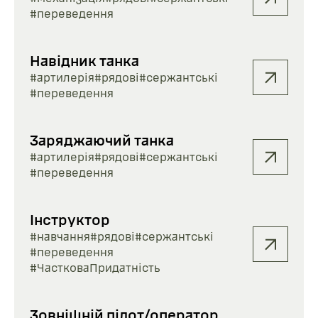
#переведення
Навідник танка
#артилерія
#рядові
#сержантські
#переведення
Заряджаючий танка
#артилерія
#рядові
#сержантські
#переведення
Інструктор
#навчання
#рядові
#сержантські
#переведення
#ЧастковаПридатність
Зовнішній пілот/оператор