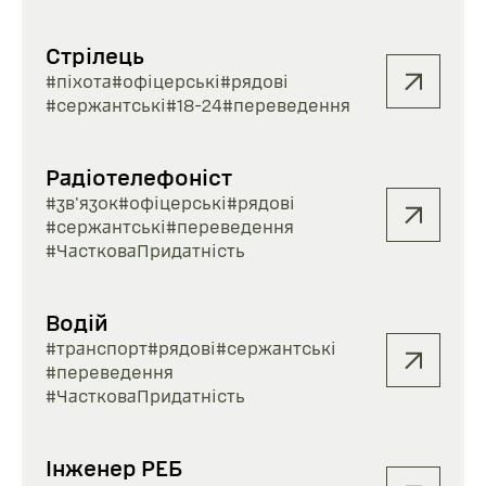
Стрілець
#піхота
#офіцерські
#рядові
#сержантські
#18-24
#переведення
Радіотелефоніст
#зв'язок
#офіцерські
#рядові
#сержантські
#переведення
#ЧастковаПридатність
Водій
#транспорт
#рядові
#сержантські
#переведення
#ЧастковаПридатність
Інженер РЕБ