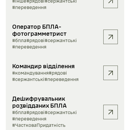
#інше
#рядові
#сержантські
#переведення
Оператор БПЛА-
фотограмметрист
#бпла
#рядові
#сержантські
#переведення
Командир відділення
#командування
#рядові
#сержантські
#переведення
Дешифрувальник
розвідданих БПЛА
#бпла
#рядові
#сержантські
#переведення
#ЧастковаПридатність