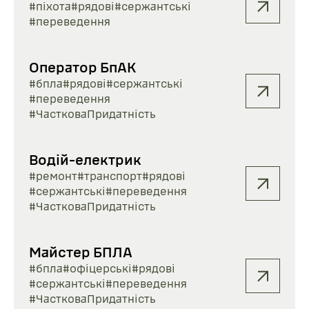
#піхота
#рядові
#сержантські
#переведення
Оператор БпАК
#бпла
#рядові
#сержантські
#переведення
#ЧастковаПридатність
Водій-електрик
#ремонт
#транспорт
#рядові
#сержантські
#переведення
#ЧастковаПридатність
Майстер БПЛА
#бпла
#офіцерські
#рядові
#сержантські
#переведення
#ЧастковаПридатність