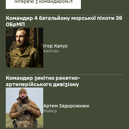
Інтерв’ю з командиром
Командир 4 батальйону морської піхоти 39
ОБрМП
Ігор Халус
Капітан
Командир зенітно ракетно-
артилерійського дивізіону
Артем Задорожнюк
Майор