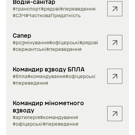
Водій-санітар
#транспорт
#рядові
#переведення
#СЗЧ
#ЧастковаПридатність
Сапер
#розмінування
#офіцерські
#рядові
#сержантські
#переведення
Командир взводу БПЛА
#бпла
#командування
#офіцерські
#переведення
Командир мінометного
взводу
#артилерія
#командування
#офіцерські
#переведення