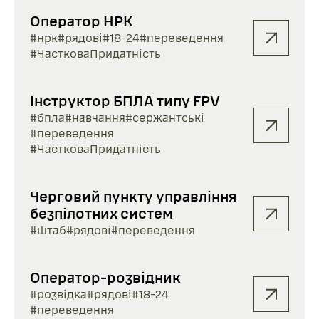
Оператор НРК
#нрк
#рядові
#18-24
#переведення
#ЧастковаПридатність
Інструктор БПЛА типу FPV
#бпла
#навчання
#сержантські
#переведення
#ЧастковаПридатність
Черговий пункту управління
безпілотних систем
#штаб
#рядові
#переведення
Оператор-розвідник
#розвідка
#рядові
#18-24
#переведення